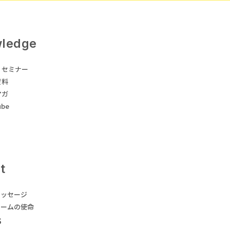
ledge
・セミナー
資料
マガ
ube
t
メッセージ
ドームの使命
s