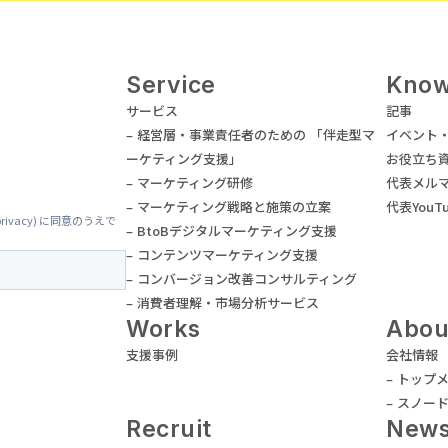
Service
Know
サービス
記事
– 経営層・事業責任者のための 「伴走型マ
イベント
ーケティング支援」
お役立ち
– マーケティング研修
代表メル
– マーケティング戦略と施策の立案
代表YouT
– BtoBデジタルマーケティング支援
– コンテンツマーケティング支援
– コンバージョン改善コンサルティング
– 消費者理解・市場分析サービス
Works
Abou
支援事例
会社情報
– トップ
– スノー
Recruit
New