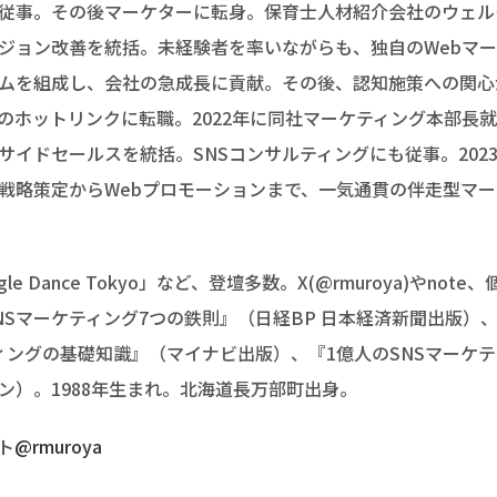
従事。その後マーケターに転身。保育士人材紹介会社のウェル
ージョン改善を統括。未経験者を率いながらも、独自のWebマ
ムを組成し、会社の急成長に貢献。その後、認知施策への関心
のホットリンクに転職。2022年に同社マーケティング本部長就
サイドセールスを統括。SNSコンサルティングにも従事。202
戦略策定からWebプロモーションまで、一気通貫の伴走型マ
le Dance Tokyo」など、登壇多数。X(@rmuroya)やno
NSマーケティング7つの鉄則』（日経BP 日本経済新聞出版）
ティングの基礎知識』（マイナビ出版）、『1億人のSNSマーケ
ン）。1988年生まれ。北海道長万部町出身。
ント
@rmuroya