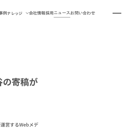
ナレッジ
ニュース
事例
会社情報
採用
お問い合わせ
記事
イベント＆セミナー
お役立ち資料
室谷の寄稿が
運営するWebメデ